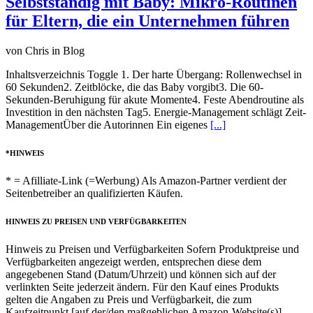
Selbstständig mit Baby: Mikro-Routinen
für Eltern, die ein Unternehmen führen
von Chris in Blog
Inhaltsverzeichnis Toggle 1. Der harte Übergang: Rollenwechsel in
60 Sekunden2. Zeitblöcke, die das Baby vorgibt3. Die 60-
Sekunden-Beruhigung für akute Momente4. Feste Abendroutine als
Investition in den nächsten Tag5. Energie-Management schlägt Zeit-
ManagementÜber die Autorinnen Ein eigenes
[...]
*HINWEIS
* = Afilliate-Link (=Werbung) Als Amazon-Partner verdient der
Seitenbetreiber an qualifizierten Käufen.
HINWEIS ZU PREISEN UND VERFÜGBARKEITEN
Hinweis zu Preisen und Verfügbarkeiten Sofern Produktpreise und
Verfügbarkeiten angezeigt werden, entsprechen diese dem
angegebenen Stand (Datum/Uhrzeit) und können sich auf der
verlinkten Seite jederzeit ändern. Für den Kauf eines Produkts
gelten die Angaben zu Preis und Verfügbarkeit, die zum
Kaufzeitpunkt [auf der/den maßgeblichen Amazon-Website(s)]