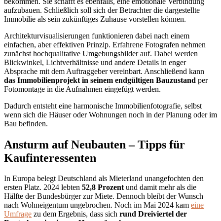
bekommen. Sie schafft es ebenfalls, eine emotionale Verbindung
aufzubauen. Schließlich soll sich der Betrachter die dargestellte
Immobilie als sein zukünftiges Zuhause vorstellen können.
Architekturvisualisierungen funktionieren dabei nach einem
einfachen, aber effektiven Prinzip. Erfahrene Fotografen nehmen
zunächst hochqualitative Umgebungsbilder auf. Dabei werden
Blickwinkel, Lichtverhältnisse und andere Details in enger
Absprache mit dem Auftraggeber vereinbart. Anschließend kann
das Immobilienprojekt in seinem endgültigen Bauzustand
per
Fotomontage in die Aufnahmen eingefügt werden.
Dadurch entsteht eine harmonische Immobilienfotografie, selbst
wenn sich die Häuser oder Wohnungen noch in der Planung oder im
Bau befinden.
Ansturm auf Neubauten – Tipps für
Kaufinteressenten
In Europa belegt Deutschland als Mieterland unangefochten den
ersten Platz. 2024 lebten
52,8 Prozent
und damit mehr als die
Hälfte der Bundesbürger zur Miete. Dennoch bleibt der Wunsch
nach Wohneigentum ungebrochen. Noch im Mai 2024 kam
eine
Umfrage
zu dem Ergebnis, dass sich
rund Dreiviertel der