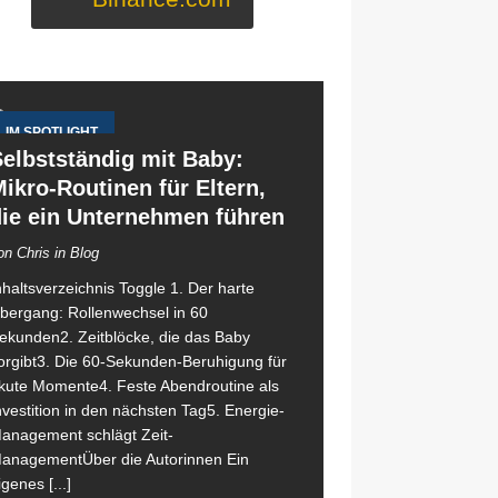
IM SPOTLIGHT
elbstständig mit Baby:
ikro-Routinen für Eltern,
die ein Unternehmen führen
on Chris in Blog
nhaltsverzeichnis Toggle 1. Der harte
bergang: Rollenwechsel in 60
ekunden2. Zeitblöcke, die das Baby
orgibt3. Die 60-Sekunden-Beruhigung für
kute Momente4. Feste Abendroutine als
nvestition in den nächsten Tag5. Energie-
anagement schlägt Zeit-
anagementÜber die Autorinnen Ein
igenes
[...]