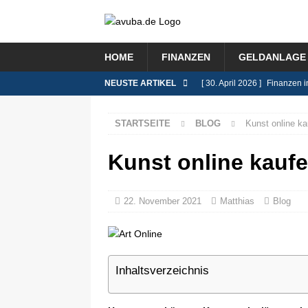
HOME
FINANZEN
GELDANLAGE 
NEUSTE ARTIKEL
[ 30. April 2026 ]
Finanzen i
FINANZEN
STARTSEITE
BLOG
Kunst online ka
[ 9. Februar 2026 ]
Das Rent
[ 8. Januar 2026 ]
Lohnsteue
Kunst online kaufe
[ 26. November 2025 ]
Immo
BLOG
22. November 2021
Matthias
Blog
[ 8. Juli 2026 ]
Selbstständi
BLOG
Inhaltsverzeichnis