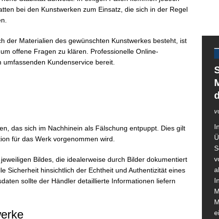
atten bei den Kunstwerken zum Einsatz, die sich in der Regel
en.
ch der Materialien des gewünschten Kunstwerkes besteht, ist
 um offene Fragen zu klären. Professionelle Online-
en umfassenden Kundenservice bereit.
S
M
v
I
n, das sich im Nachhinein als Fälschung entpuppt. Dies gilt
Ü
tition für das Werk vorgenommen wird.
S
v
jeweiligen Bildes, die idealerweise durch Bilder dokumentiert
a
lle Sicherheit hinsichtlich der Echtheit und Authentizität eines
I
en sollte der Händler detaillierte Informationen liefern
M
M
werke
e