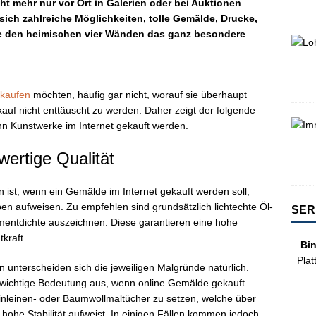
t mehr nur vor Ort in Galerien oder bei Auktionen
sich zahlreiche Möglichkeiten, tolle Gemälde, Drucke,
ie den heimischen vier Wänden das ganz besondere
 kaufen
möchten, häufig gar nicht, worauf sie überhaupt
uf nicht enttäuscht zu werden. Daher zeigt der folgende
enn Kunstwerke im Internet gekauft werden.
wertige Qualität
n ist, wenn ein Gemälde im Internet gekauft werden soll,
ben aufweisen. Zu empfehlen sind grundsätzlich lichtechte Öl-
SER
gmentdichte auszeichnen. Diese garantieren eine hohe
tkraft.
Bi
Plat
unterscheiden sich die jeweiligen Malgründe natürlich.
u wichtige Bedeutung aus, wenn online Gemälde gekauft
inleinen- oder Baumwollmaltücher zu setzen, welche über
hohe Stabilität aufweist. In einigen Fällen kommen jedoch