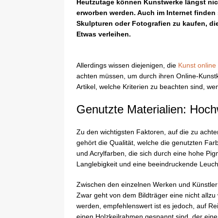
Heutzutage können Kunstwerke längst nich
erworben werden. Auch im Internet finden 
Skulpturen oder Fotografien zu kaufen, d
Etwas verleihen.
Allerdings wissen diejenigen, die
Kunst online
achten müssen, um durch ihren Online-Kunstka
Artikel, welche Kriterien zu beachten sind, w
Genutzte Materialien: Hoch
Zu den wichtigsten Faktoren, auf die zu achte
gehört die Qualität, welche die genutzten Far
und Acrylfarben, die sich durch eine hohe Pi
Langlebigkeit und eine beeindruckende Leuch
Zwischen den einzelnen Werken und Künstlern 
Zwar geht von dem Bildträger eine nicht allz
werden, empfehlenswert ist es jedoch, auf Re
einen Holzkeilrahmen gespannt sind, der eine 