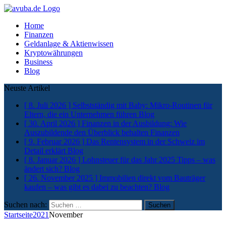
Home
Finanzen
Geldanlage & Aktienwissen
Kryptowährungen
Business
Blog
Neuste Artikel
[ 8. Juli 2026 ]
Selbstständig mit Baby: Mikro-Routinen für
Eltern, die ein Unternehmen führen
Blog
[ 30. April 2026 ]
Finanzen in der Ausbildung: Wie
Auszubildende den Überblick behalten
Finanzen
[ 9. Februar 2026 ]
Das Rentensystem in der Schweiz im
Detail erklärt
Blog
[ 8. Januar 2026 ]
Lohnsteuer für das Jahr 2025 Tipps – was
ändert sich?
Blog
[ 26. November 2025 ]
Immobilien direkt vom Bauträger
kaufen – was gibt es dabei zu beachten?
Blog
Suchen nach:
Startseite
2021
November