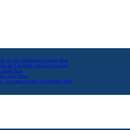
ern, die ein Unternehmen führen
Blog
nde den Überblick behalten
Finanzen
 erklärt
Blog
dert sich?
Blog
n – was gibt es dabei zu beachten?
Blog