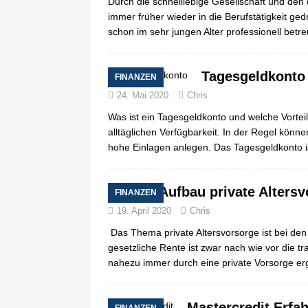
Durch die schnelllebige Gesellschaft und de
immer früher wieder in die Berufstätigkeit ge
schon im sehr jungen Alter professionell bet
Tagesgeldkonto 
FINANZEN
24. Mai 2020
Chris
Was ist ein Tagesgeldkonto und welche Vortei
alltäglichen Verfügbarkeit. In der Regel könn
hohe Einlagen anlegen. Das Tagesgeldkonto is
Aufbau private Altersv
FINANZEN
19. April 2020
Chris
Das Thema private Altersvorsorge ist bei de
gesetzliche Rente ist zwar nach wie vor die t
nahezu immer durch eine private Vorsorge e
Mastercredit Erfa