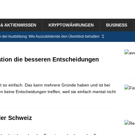
& AKTIENWISSEN
KRYPTOWÄHRUNGEN
BUSINESS
n der Ausbildung: Wie Auszubildende den Überblick behalten
ensystem in der Schweiz im Detail erklärt
BLOG
tion die besseren Entscheidungen
r für das Jahr 2025 Tipps – was ändert sich?
BLOG
bilien direkt vom Bauträger kaufen – was gibt es dabei zu beachten?
cht so einfach. Das kann mehrere Gründe haben und ist bei
 keine Entscheidungen treffen, weil sie einfach mental nicht
g mit Baby: Mikro-Routinen für Eltern, die ein Unternehmen führen
der Schweiz