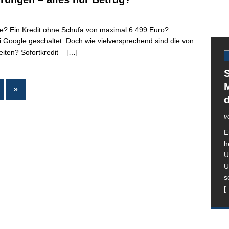
e? Ein Kredit ohne Schufa von maximal 6.499 Euro?
 Google geschaltet. Doch wie vielversprechend sind die von
eiten? Sofortkredit –
[…]
S
M
»
v
E
h
U
U
s
[.