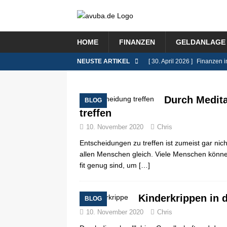
HOME
FINANZEN
GELDANLAGE 
NEUSTE ARTIKEL
[ 30. April 2026 ]
Finanzen i
FINANZEN
[ 9. Februar 2026 ]
Das Rent
Durch Medita
BLOG
treffen
[ 8. Januar 2026 ]
Lohnsteue
10. November 2020
Chris
[ 26. November 2025 ]
Immo
Entscheidungen zu treffen ist zumeist gar ni
BLOG
allen Menschen gleich. Viele Menschen können
fit genug sind, um
[…]
[ 8. Juli 2026 ]
Selbstständi
BLOG
Kinderkrippen in 
BLOG
10. November 2020
Chris