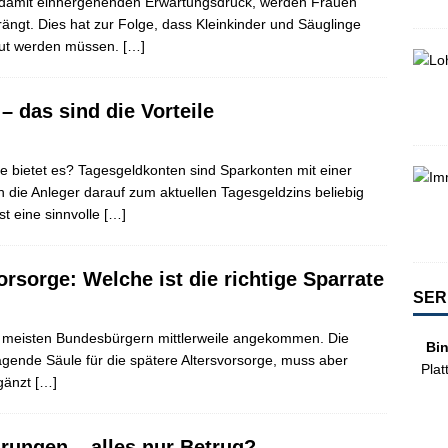
n damit einhergehenden Erwartungsdruck, werden Frauen
drängt. Dies hat zur Folge, dass Kleinkinder und Säuglinge
reut werden müssen.
[…]
– das sind die Vorteile
le bietet es? Tagesgeldkonten sind Sparkonten mit einer
en die Anleger darauf zum aktuellen Tagesgeldzins beliebig
t eine sinnvolle
[…]
orsorge: Welche ist die richtige Sparrate
SER
n meisten Bundesbürgern mittlerweile angekommen. Die
Bi
ragende Säule für die spätere Altersvorsorge, muss aber
Plat
rgänzt
[…]
hrungen – alles nur Betrug?