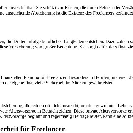
rufler unverzichtbar. Sie schützt vor Kosten, die durch Fehler oder Ve
e ausreichende Absicherung ist die Existenz des Freelancers gefährdet
en, die Dritten infolge beruflicher Tätigkeiten entstehen. Dazu zählen
iese Versicherung von großer Bedeutung. Sie sorgt dafür, dass finanziel
finanziellen Planung für Freelancer. Besonders in Berufen, in denen die g
m die eigene finanzielle Sicherheit im Alter zu gewährleisten.
ndabsicherung, die jedoch oft nicht ausreicht, um den gewohnten Lebens
ivate Altersvorsorge in Betracht ziehen. Diese private Altersvorsorge er
Altersvorsorge beginnt und regelmäßig Beiträge leistet, kann eine solide
erheit für Freelancer