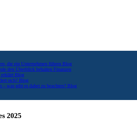
ern, die ein Unternehmen führen
Blog
nde den Überblick behalten
Finanzen
 erklärt
Blog
dert sich?
Blog
n – was gibt es dabei zu beachten?
Blog
es 2025