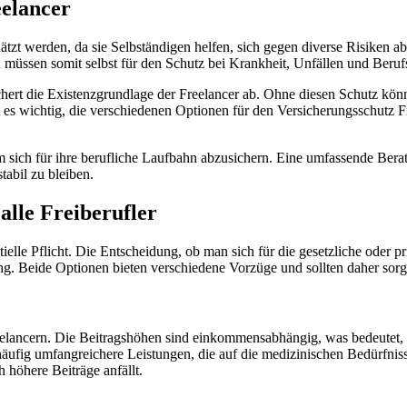
eelancer
tzt werden, da sie Selbständigen helfen, sich gegen diverse Risiken a
 müssen somit selbst für den Schutz bei Krankheit, Unfällen und Beruf
ichert die Existenzgrundlage der Freelancer ab. Ohne diesen Schutz kö
t es wichtig, die verschiedenen Optionen für den Versicherungsschutz 
m sich für ihre berufliche Laufbahn abzusichern. Eine umfassende Berat
tabil zu bleiben.
lle Freiberufler
ielle Pflicht. Die Entscheidung, ob man sich für die gesetzliche oder 
ung. Beide Optionen bieten verschiedene Vorzüge und sollten daher sor
reelancern. Die Beitragshöhen sind einkommensabhängig, was bedeutet
häufig umfangreichere Leistungen, die auf die medizinischen Bedürfni
h höhere Beiträge anfällt.