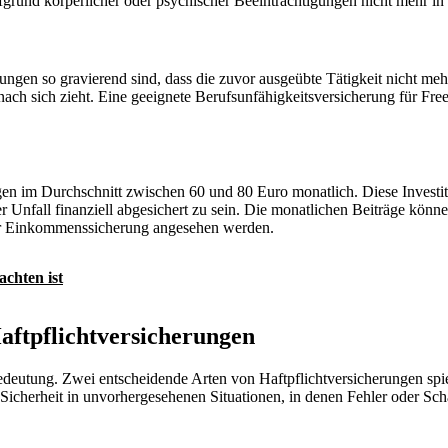
grund körperlicher oder psychischer Beeinträchtigungen nicht mehr in 
ngen so gravierend sind, dass die zuvor ausgeübte Tätigkeit nicht mehr 
ach sich zieht. Eine geeignete Berufsunfähigkeitsversicherung für Fre
gen im Durchschnitt zwischen 60 und 80 Euro monatlich. Diese Investiti
 Unfall finanziell abgesichert zu sein. Die monatlichen Beiträge könne
 zur Einkommenssicherung angesehen werden.
achten ist
Haftpflichtversicherungen
Bedeutung. Zwei entscheidende Arten von Haftpflichtversicherungen spie
 Sicherheit in unvorhergesehenen Situationen, in denen Fehler oder Sc