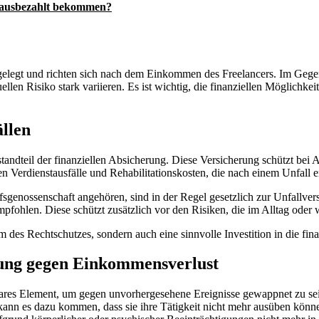
 ausbezahlt bekommen?
tgelegt und richten sich nach dem Einkommen des Freelancers. Im Gegen
n Risiko stark variieren. Es ist wichtig, die finanziellen Möglichkeit
ällen
tandteil der finanziellen Absicherung. Diese Versicherung schützt bei 
n Verdienstausfälle und Rehabilitationskosten, die nach einem Unfall 
sgenossenschaft angehören, sind in der Regel gesetzlich zur Unfallversi
empfohlen. Diese schützt zusätzlich vor den Risiken, die im Alltag ode
m des Rechtschutzes, sondern auch eine sinnvolle Investition in die fin
rung gegen Einkommensverlust
tbares Element, um gegen unvorhergesehene Ereignisse gewappnet zu se
 kann es dazu kommen, dass sie ihre Tätigkeit nicht mehr ausüben könn