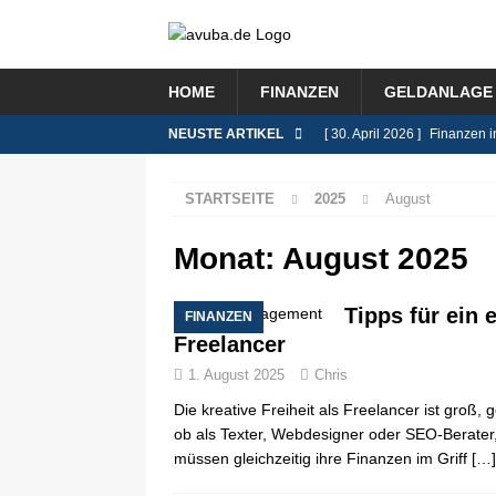
HOME
FINANZEN
GELDANLAGE 
NEUSTE ARTIKEL
[ 30. April 2026 ]
Finanzen i
FINANZEN
STARTSEITE
2025
August
[ 9. Februar 2026 ]
Das Rent
[ 8. Januar 2026 ]
Lohnsteue
Monat:
August 2025
[ 26. November 2025 ]
Immo
Tipps für ein
FINANZEN
BLOG
Freelancer
[ 8. Juli 2026 ]
Selbstständi
1. August 2025
Chris
BLOG
Die kreative Freiheit als Freelancer ist groß
ob als Texter, Webdesigner oder SEO-Berate
müssen gleichzeitig ihre Finanzen im Griff
[…]