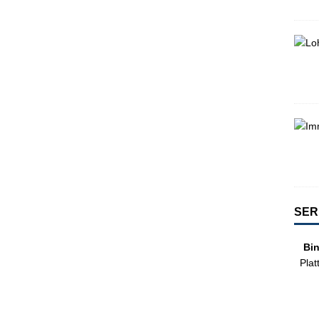
SER
Bi
Plat