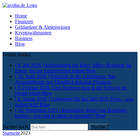
Home
Finanzen
Geldanlage & Aktienwissen
Kryptowährungen
Business
Blog
Neuste Artikel
[ 8. Juli 2026 ]
Selbstständig mit Baby: Mikro-Routinen für
Eltern, die ein Unternehmen führen
Blog
[ 30. April 2026 ]
Finanzen in der Ausbildung: Wie
Auszubildende den Überblick behalten
Finanzen
[ 9. Februar 2026 ]
Das Rentensystem in der Schweiz im
Detail erklärt
Blog
[ 8. Januar 2026 ]
Lohnsteuer für das Jahr 2025 Tipps – was
ändert sich?
Blog
[ 26. November 2025 ]
Immobilien direkt vom Bauträger
kaufen – was gibt es dabei zu beachten?
Blog
Suchen nach:
Startseite
2023