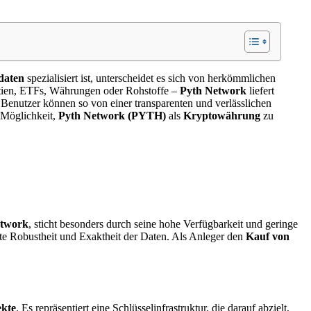
daten
spezialisiert ist, unterscheidet es sich von herkömmlichen
ktien, ETFs, Währungen oder Rohstoffe –
Pyth Network
liefert
Benutzer können so von einer transparenten und verlässlichen
 Möglichkeit,
Pyth Network (PYTH)
als
Kryptowährung
zu
etwork
, sticht besonders durch seine hohe Verfügbarkeit und geringe
hte Robustheit und Exaktheit der Daten. Als Anleger den
Kauf von
ekte
. Es repräsentiert eine Schlüsselinfrastruktur, die darauf abzielt,