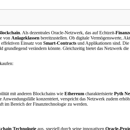
Blockchain
. Als dezentrales Oracle-Netzwerk, das auf Echtzeit-
Finanz
tte von
Anlageklassen
bereitzustellen. Ob digitale Vermögenswerte, A
n effektiven Einsatz von
Smart-Contracts
und Applikationen sind. Die 
d grundlegend verändern könnte. Gleichzeitig bietet das Netzwerk die
kaufen:
bilität mit anderen Blockchains wie
Ethereum
charakterisierte
Pyth N
rte Anwendungsfälle konzentriert, verspricht das Netzwerk zudem erhö
nft im Bereich der Finanztechnologie zu werden.
kchain Technologie
aus, speziell durch seine innovativen
Oracle-Proj