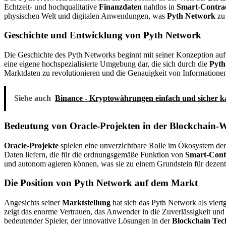
Echtzeit- und hochqualitative
Finanzdaten
nahtlos in
Smart-Contra
physischen Welt und digitalen Anwendungen, was
Pyth Network
zu 
Geschichte und Entwicklung von Pyth Network
Die Geschichte des Pyth Networks beginnt mit seiner Konzeption au
eine eigene hochspezialisierte Umgebung dar, die sich durch die
Pyth
Marktdaten zu revolutionieren und die Genauigkeit von Informationen
Siehe auch
Binance - Kryptowährungen einfach und sicher k
Bedeutung von Oracle-Projekten in der Blockchain-W
Oracle-Projekte
spielen eine unverzichtbare Rolle im Ökosystem de
Daten liefern, die für die ordnungsgemäße Funktion von
Smart-Cont
und autonom agieren können, was sie zu einem Grundstein für dezent
Die Position von Pyth Network auf dem Markt
Angesichts seiner
Marktstellung
hat sich das Pyth Network als viert
zeigt das enorme Vertrauen, das Anwender in die Zuverlässigkeit und
bedeutender Spieler, der innovative Lösungen in der
Blockchain Tec