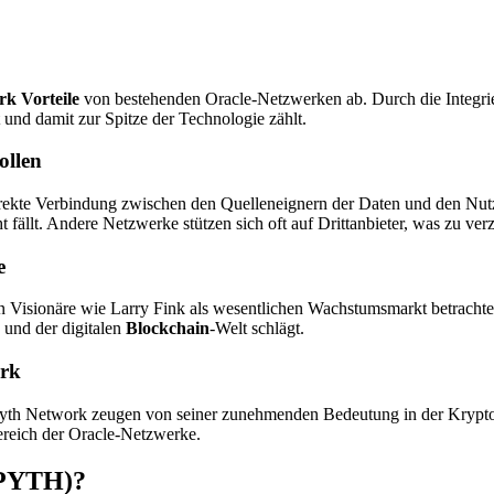
k Vorteile
von bestehenden Oracle-Netzwerken ab. Durch die Integrie
und damit zur Spitze der Technologie zählt.
ollen
irekte Verbindung zwischen den Quelleneignern der Daten und den Nutze
 fällt. Andere Netzwerke stützen sich oft auf Drittanbieter, was zu ve
e
en Visionäre wie Larry Fink als wesentlichen Wachstumsmarkt betrach
 und der digitalen
Blockchain
-Welt schlägt.
ork
th Network zeugen von seiner zunehmenden Bedeutung in der Krypto-Ö
ereich der Oracle-Netzwerke.
(PYTH)?