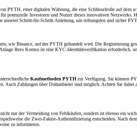
on PYTH, einer digitalen Währung, die eine Schlüsselrolle auf dem sc
 für potenzielle Investoren und Nutzer dieses innovativen Netzwerks. H
ie unserer Schritt-für-Schritt-Anleitung, um reibungslos und sicher P
orm, wie Binance, auf der PYTH gehandelt wird. Die Registrierung gest
Anlage Ihres Kontos ist eine KYC-Identitätsverifikation erforderlich,
unterschiedliche
Kaufmethoden PYTH
zur Verfügung. Sie können PYT
. Auch Zahlungen über Drittanbieter sind möglich. Achten Sie dabei a
nicht nur der Vermeidung von Fehlkäufen, sondern ist ebenso ein wic
beispielsweise die Zwei-Faktor-Authentifizierung entscheiden. Nach de
eise zu informieren.