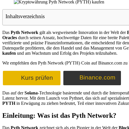
Inhaltsverzeichnis
Das
Pyth Network
gilt als wegweisende Innovation in der Welt der
Oracles
durch seinen Ansatz, hochwertige Daten für eine breite Pale
verifizierte und präzise Finanzinformationen, die entscheidend für de
Datenquelle profitieren, die den Handel und das Management von Gel
kaufen
und am Wachstum und Erfolg des Projekts teilzuhaben.
Wir empfehlen den Pyth Network (PYTH) Coin auf Binance.com zu 
Binance.com
Kurs prüfen
Das auf der
Solana
-Technologie basierende und durch die Interopera
Latenz hervor. Mit dem Launch von Pythnet, das sich auf spezialisie
PYTH
in Erwägung zu ziehen bedeutet, Teil einer innovativen Zuku
Einleitung: Was ist das Pyth Network?
Das
Pyth Network
zeichnet sich als ein Pionier in der Welt der
Bloc