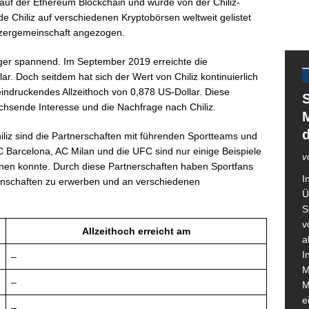
 auf der Ethereum Blockchain und wurde von der Chiliz-
 Chiliz auf verschiedenen Kryptobörsen weltweit gelistet
tzergemeinschaft angezogen.
iger spannend. Im September 2019 erreichte die
lar. Doch seitdem hat sich der Wert von Chiliz kontinuierlich
eindruckendes Allzeithoch von 0,878 US-Dollar. Diese
S
hsende Interesse und die Nachfrage nach Chiliz.
M
hiliz sind die Partnerschaften mit führenden Sportteams und
C Barcelona, AC Milan und die UFC sind nur einige Beispiele
v
innen konnte. Durch diese Partnerschaften haben Sportfans
I
annschaften zu erwerben und an verschiedenen
Ü
S
v
Allzeithoch erreicht am
a
I
–
M
–
M
e
–