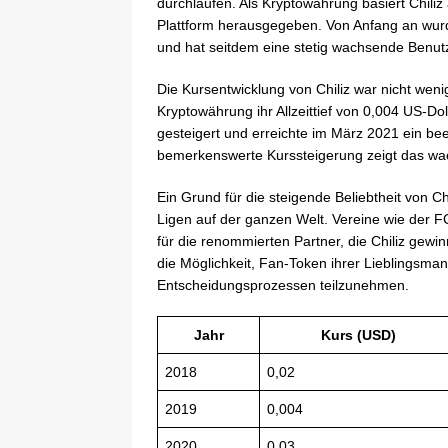
durchlaufen. Als Kryptowährung basiert Chiliz
Plattform herausgegeben. Von Anfang an wurde
und hat seitdem eine stetig wachsende Benu
Die Kursentwicklung von Chiliz war nicht wen
Kryptowährung ihr Allzeittief von 0,004 US-Dol
gesteigert und erreichte im März 2021 ein be
bemerkenswerte Kurssteigerung zeigt das wac
Ein Grund für die steigende Beliebtheit von C
Ligen auf der ganzen Welt. Vereine wie der F
für die renommierten Partner, die Chiliz gew
die Möglichkeit, Fan-Token ihrer Lieblingsm
Entscheidungsprozessen teilzunehmen.
Jahr
Kurs (USD)
2018
0,02
2019
0,004
2020
0,03