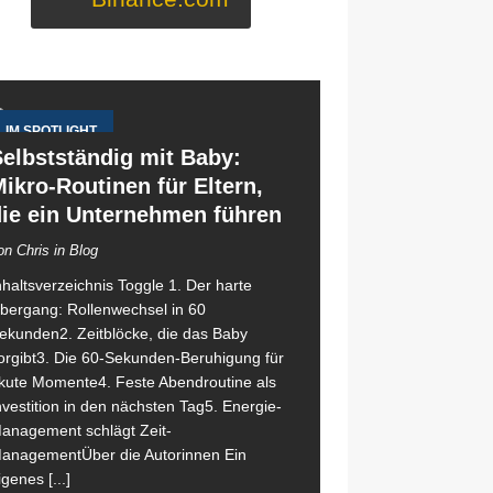
IM SPOTLIGHT
elbstständig mit Baby:
ikro-Routinen für Eltern,
die ein Unternehmen führen
on Chris in Blog
nhaltsverzeichnis Toggle 1. Der harte
bergang: Rollenwechsel in 60
ekunden2. Zeitblöcke, die das Baby
orgibt3. Die 60-Sekunden-Beruhigung für
kute Momente4. Feste Abendroutine als
nvestition in den nächsten Tag5. Energie-
anagement schlägt Zeit-
anagementÜber die Autorinnen Ein
igenes
[...]