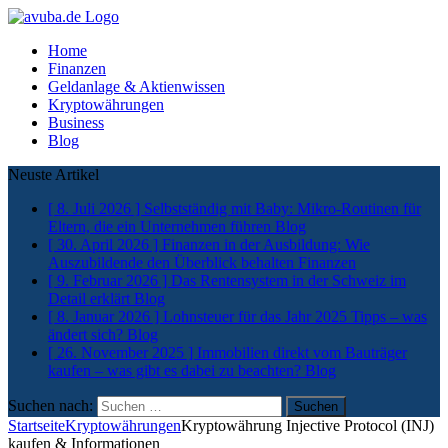
Home
Finanzen
Geldanlage & Aktienwissen
Kryptowährungen
Business
Blog
Neuste Artikel
[ 8. Juli 2026 ]
Selbstständig mit Baby: Mikro-Routinen für
Eltern, die ein Unternehmen führen
Blog
[ 30. April 2026 ]
Finanzen in der Ausbildung: Wie
Auszubildende den Überblick behalten
Finanzen
[ 9. Februar 2026 ]
Das Rentensystem in der Schweiz im
Detail erklärt
Blog
[ 8. Januar 2026 ]
Lohnsteuer für das Jahr 2025 Tipps – was
ändert sich?
Blog
[ 26. November 2025 ]
Immobilien direkt vom Bauträger
kaufen – was gibt es dabei zu beachten?
Blog
Suchen nach:
Startseite
Kryptowährungen
Kryptowährung Injective Protocol (INJ)
kaufen & Informationen