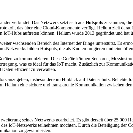
nander verbindet. Das Netzwerk setzt sich aus
Hotspots
zusammen, die a
oll, das über eine Cloud-Komponente verfügt. Helium zielt darauf ab
ebten IoT-Hubs auftreten können. Helium wurde 2013 gegründet und hat 
eiter wachsenden Bereich des Internet der Dinge unterstützt. Es ermög
m-Netzwerks bilden Hotspots, die als Knoten fungieren und eine öffen
eräten zu kommunizieren. Diese Geräte können Sensoren, Messinstr
Übertragung, was es ideal für das IoT macht. Zusätzlich zur Kommunika
Daten effizient zu verwalten.
ors anzugehen, insbesondere im Hinblick auf Datenschutz. Beliebte IoT
 Helium eine sichere und transparente Kommunikation zwischen den Ger
rweiterung seines Netzwerks gearbeitet. Es gibt derzeit über 25.000 H
ng des IoT-Netzwerks teilnehmen möchten. Durch die Beteiligung der C
unikation zu gewährleisten.