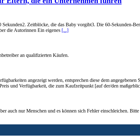
ür Eltern, die ein Unternehmen führen
60 Sekunden2. Zeitblöcke, die das Baby vorgibt3. Die 60-Sekunden-Ber
er die Autorinnen Ein eigenes
[...]
betreiber an qualifizierten Käufen.
rfügbarkeiten angezeigt werden, entsprechen diese dem angegebenen St
u Preis und Verfügbarkeit, die zum Kaufzeitpunkt [auf der/den maßgebl
aber auch nur Menschen und es können sich Fehler einschleichen. Bitte 