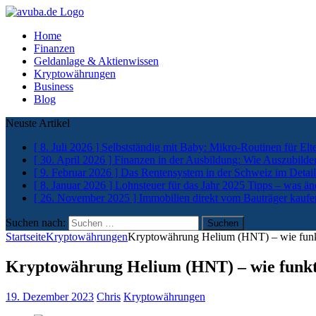
Home
Finanzen
Geldanlage & Aktienwissen
Kryptowährungen
Business
Blog
Neuste Artikel
[ 8. Juli 2026 ]
Selbstständig mit Baby: Mikro-Routinen für Elt
[ 30. April 2026 ]
Finanzen in der Ausbildung: Wie Auszubilde
[ 9. Februar 2026 ]
Das Rentensystem in der Schweiz im Detail
[ 8. Januar 2026 ]
Lohnsteuer für das Jahr 2025 Tipps – was än
[ 26. November 2025 ]
Immobilien direkt vom Bauträger kaufe
Suchen nach:
Startseite
Kryptowährungen
Kryptowährung Helium (HNT) – wie funkt
Kryptowährung Helium (HNT) – wie funkt
19. Dezember 2023
Chris
Kryptowährungen