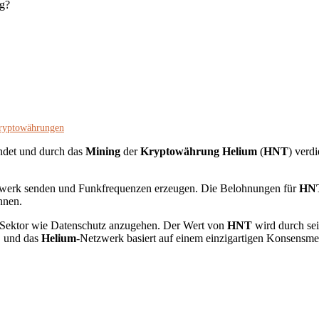
Kryptowährungen
ndet und durch das
Mining
der
Kryptowährung Helium
(
HNT
) verd
tzwerk senden und Funkfrequenzen erzeugen. Die Belohnungen für
HN
nnen.
-Sektor wie Datenschutz anzugehen. Der Wert von
HNT
wird durch sei
, und das
Helium
-Netzwerk basiert auf einem einzigartigen Konsens