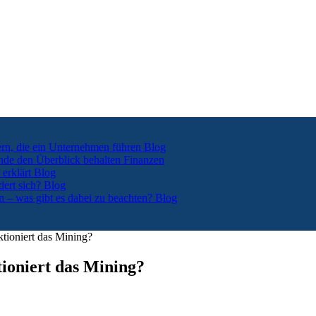
ern, die ein Unternehmen führen
Blog
nde den Überblick behalten
Finanzen
 erklärt
Blog
dert sich?
Blog
n – was gibt es dabei zu beachten?
Blog
ioniert das Mining?
ioniert das Mining?