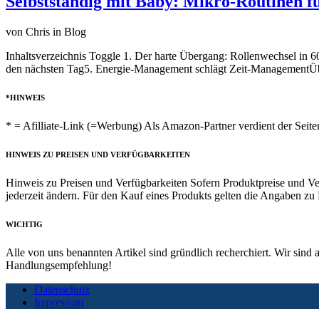
Selbstständig mit Baby: Mikro-Routinen f
von Chris in Blog
Inhaltsverzeichnis Toggle 1. Der harte Übergang: Rollenwechsel in 
den nächsten Tag5. Energie-Management schlägt Zeit-ManagementÜb
*HINWEIS
* = Afilliate-Link (=Werbung) Als Amazon-Partner verdient der Seiten
HINWEIS ZU PREISEN UND VERFÜGBARKEITEN
Hinweis zu Preisen und Verfügbarkeiten Sofern Produktpreise und Ve
jederzeit ändern. Für den Kauf eines Produkts gelten die Angaben z
WICHTIG
Alle von uns benannten Artikel sind gründlich recherchiert. Wir sind 
Handlungsempfehlung!
Datenschutz
Impressum