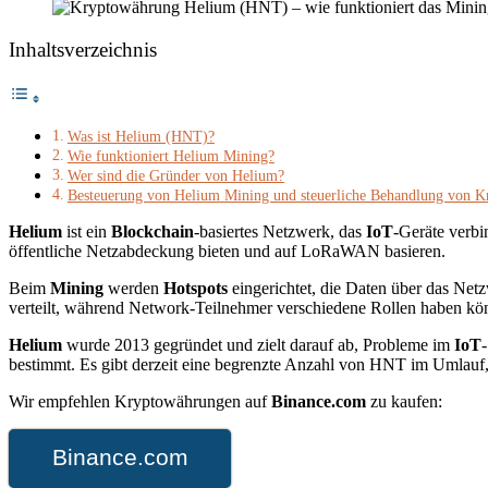
Inhaltsverzeichnis
Was ist Helium (HNT)?
Wie funktioniert Helium Mining?
Wer sind die Gründer von Helium?
Besteuerung von Helium Mining und steuerliche Behandlung von 
Helium
ist ein
Blockchain
-basiertes Netzwerk, das
IoT
-Geräte verbi
öffentliche Netzabdeckung bieten und auf LoRaWAN basieren.
Beim
Mining
werden
Hotspots
eingerichtet, die Daten über das Ne
verteilt, während Network-Teilnehmer verschiedene Rollen haben kö
Helium
wurde 2013 gegründet und zielt darauf ab, Probleme im
IoT
bestimmt. Es gibt derzeit eine begrenzte Anzahl von HNT im Umlauf
Wir empfehlen Kryptowährungen auf
Binance.com
zu kaufen:
Binance.com