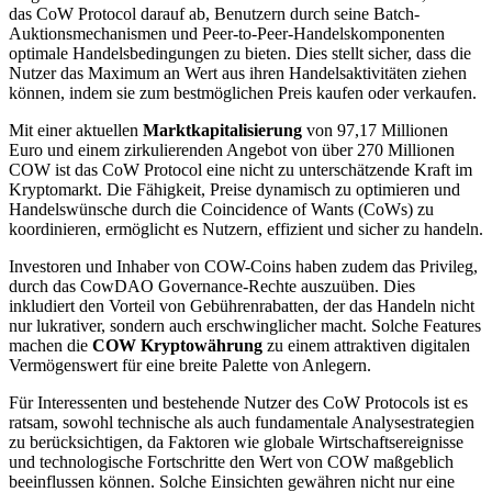
das CoW Protocol darauf ab, Benutzern durch seine Batch-
Auktionsmechanismen und Peer-to-Peer-Handelskomponenten
optimale Handelsbedingungen zu bieten. Dies stellt sicher, dass die
Nutzer das Maximum an Wert aus ihren Handelsaktivitäten ziehen
können, indem sie zum bestmöglichen Preis kaufen oder verkaufen.
Mit einer aktuellen
Marktkapitalisierung
von 97,17 Millionen
Euro und einem zirkulierenden Angebot von über 270 Millionen
COW ist das CoW Protocol eine nicht zu unterschätzende Kraft im
Kryptomarkt. Die Fähigkeit, Preise dynamisch zu optimieren und
Handelswünsche durch die Coincidence of Wants (CoWs) zu
koordinieren, ermöglicht es Nutzern, effizient und sicher zu handeln.
Investoren und Inhaber von COW-Coins haben zudem das Privileg,
durch das CowDAO Governance-Rechte auszuüben. Dies
inkludiert den Vorteil von Gebührenrabatten, der das Handeln nicht
nur lukrativer, sondern auch erschwinglicher macht. Solche Features
machen die
COW Kryptowährung
zu einem attraktiven digitalen
Vermögenswert für eine breite Palette von Anlegern.
Für Interessenten und bestehende Nutzer des CoW Protocols ist es
ratsam, sowohl technische als auch fundamentale Analysestrategien
zu berücksichtigen, da Faktoren wie globale Wirtschaftsereignisse
und technologische Fortschritte den Wert von COW maßgeblich
beeinflussen können. Solche Einsichten gewähren nicht nur eine