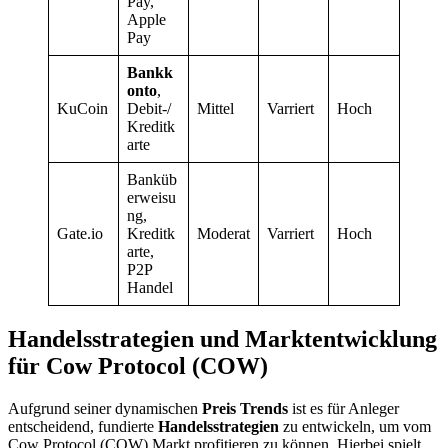
Pay,
Apple
Pay
Bankk
onto
,
KuCoin
Debit-/
Mittel
Varriert
Hoch
Kreditk
arte
Banküb
erweisu
ng,
Gate.io
Kreditk
Moderat
Varriert
Hoch
arte,
P2P
Handel
Handelsstrategien und Marktentwicklung
für Cow Protocol (COW)
Aufgrund seiner dynamischen
Preis Trends
ist es für Anleger
entscheidend, fundierte
Handelsstrategien
zu entwickeln, um vom
Cow Protocol (COW) Markt profitieren zu können. Hierbei spielt