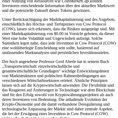
einer Nutzung von Ressourcen wie
CoinMarketCap
können
Investoren entscheidende Information über den aktuellen Marktwert
und die potenzielle Zukunft dieses Tokens gewinnen.
Unter Berücksichtigung der Marktkapitalisierung und des Angebots,
einschließlich des Höchst- und Tiefstpreises von Cow Protocol
(COW), lassen sich erkennen, dass die Risiken ausgeprägt sind. Mit
einer Marktkapitalisierung von $0.00 ist Vorsicht geboten, da dieser
Wert eine hohe Volatilität und Ungewissheit aufzeigt. Solche
Statistiken legen nahe, dass jede Investition in Cow Protocol (COW)
eine wohlüberlegte Entscheidung sein sollte, basierend auf
umfassenden Marktanalysen und persönlichen Investitionszielen.
Der hoch angesehene Professor Gerd Aberle hat in seinem Buch
„Transportwirtschaft: einzelwirtschaftliche und
gesamtwirtschaftliche Grundlagen“ wichtige Entwicklungslinien
von Marktstrukturen und politischen Rahmenbedingungen aus
verschiedenen Wirtschaftssektoren erörtert. Ähnliche Prinzipien
lassen sich auf die Kryptowirtschaft anwenden: Die Flexibilität und
das Reagieren auf Änderungen in Technologie wie dem Blockchain
sind für den Erfolg sowohl von Kryptowährungsprojekten als auch
deren Investoren von Bedeutung. Die anhaltende Evolution der
Krypto-Ökonomie und die damit verbundene Deregulierung und
technologische Anpassung der Märkte sind daher zentrale Aspekte,
die bei der Erwägung einer Investition in Cow Protocol (COW)