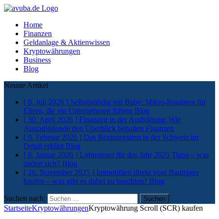
Home
Finanzen
Geldanlage & Aktienwissen
Kryptowährungen
Business
Blog
Neuste Artikel
[ 8. Juli 2026 ]
Selbstständig mit Baby: Mikro-Routinen für
Eltern, die ein Unternehmen führen
Blog
[ 30. April 2026 ]
Finanzen in der Ausbildung: Wie
Auszubildende den Überblick behalten
Finanzen
[ 9. Februar 2026 ]
Das Rentensystem in der Schweiz im
Detail erklärt
Blog
[ 8. Januar 2026 ]
Lohnsteuer für das Jahr 2025 Tipps – was
ändert sich?
Blog
[ 26. November 2025 ]
Immobilien direkt vom Bauträger
kaufen – was gibt es dabei zu beachten?
Blog
Suchen nach:
Startseite
Kryptowährungen
Kryptowährung Scroll (SCR) kaufen