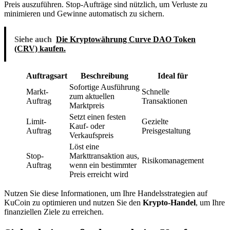
Preis auszuführen. Stop-Aufträge sind nützlich, um Verluste zu
minimieren und Gewinne automatisch zu sichern.
Siehe auch
Die Kryptowährung Curve DAO Token
(CRV) kaufen.
Auftragsart
Beschreibung
Ideal für
Sofortige Ausführung
Markt-
Schnelle
zum aktuellen
Auftrag
Transaktionen
Marktpreis
Setzt einen festen
Limit-
Gezielte
Kauf- oder
Auftrag
Preisgestaltung
Verkaufspreis
Löst eine
Stop-
Markttransaktion aus,
Risikomanagement
Auftrag
wenn ein bestimmter
Preis erreicht wird
Nutzen Sie diese Informationen, um Ihre Handelsstrategien auf
KuCoin zu optimieren und nutzen Sie den
Krypto-Handel
, um Ihre
finanziellen Ziele zu erreichen.