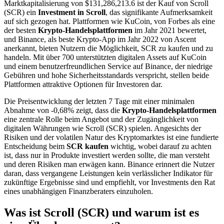
Marktkapitalisierung von $131,286,213.6 ist der Kauf von Scroll
(SCR) ein
Investment in Scroll
, das signifikante Aufmerksamkeit
auf sich gezogen hat. Plattformen wie KuCoin, von Forbes als eine
der besten
Krypto-Handelsplattformen
im Jahr 2021 bewertet,
und Binance, als beste Krypto-App im Jahr 2022 von Ascent
anerkannt, bieten Nutzern die Möglichkeit, SCR zu kaufen und zu
handeln. Mit über 700 unterstützten digitalen Assets auf KuCoin
und einem benutzerfreundlichen Service auf Binance, der niedrige
Gebühren und hohe Sicherheitsstandards verspricht, stellen beide
Plattformen attraktive Optionen für Investoren dar.
Die Preisentwicklung der letzten 7 Tage mit einer minimalen
Abnahme von -0,68% zeigt, dass die
Krypto-Handelsplattformen
eine zentrale Rolle beim Angebot und der Zugänglichkeit von
digitalen Währungen wie Scroll (SCR) spielen. Angesichts der
Risiken und der volatilen Natur des Kryptomarktes ist eine fundierte
Entscheidung beim
SCR kaufen
wichtig, wobei darauf zu achten
ist, dass nur in Produkte investiert werden sollte, die man versteht
und deren Risiken man erwägen kann. Binance erinnert die Nutzer
daran, dass vergangene Leistungen kein verlässlicher Indikator für
zukünftige Ergebnisse sind und empfiehlt, vor Investments den Rat
eines unabhängigen Finanzberaters einzuholen.
Was ist Scroll (SCR) und warum ist es