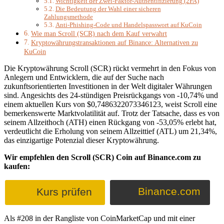
Wichtigkeit der Zwei-Faktor-Authentifizierung (2FA)
Die Bedeutung der Wahl einer sicheren
Zahlungsmethode
Anti-Phishing-Code und Handelspasswort auf KuCoin
Wie man Scroll (SCR) nach dem Kauf verwahrt
Kryptowährungstransaktionen auf Binance: Alternativen zu
KuCoin
Die Kryptowährung Scroll (SCR) rückt vermehrt in den Fokus von
Anlegern und Entwicklern, die auf der Suche nach
zukunftsorientierten Investitionen in der Welt digitaler Währungen
sind. Angesichts des 24-stündigen Preisrückgangs von -10,74% und
einem aktuellen Kurs von $0,7486322073346123, weist Scroll eine
bemerkenswerte Marktvolatilität auf. Trotz der Tatsache, dass es von
seinem Allzeithoch (ATH) einen Rückgang von -53,05% erlebt hat,
verdeutlicht die Erholung von seinem Allzeittief (ATL) um 21,34%,
das einzigartige Potenzial dieser Kryptowährung.
Wir empfehlen den Scroll (SCR) Coin auf Binance.com zu
kaufen:
Binance.com
Kurs prüfen
Als #208 in der Rangliste von CoinMarketCap und mit einer