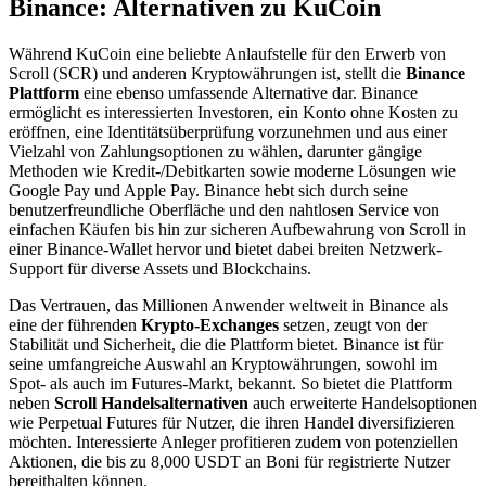
Binance: Alternativen zu KuCoin
Während KuCoin eine beliebte Anlaufstelle für den Erwerb von
Scroll (SCR) und anderen Kryptowährungen ist, stellt die
Binance
Plattform
eine ebenso umfassende Alternative dar. Binance
ermöglicht es interessierten Investoren, ein Konto ohne Kosten zu
eröffnen, eine Identitätsüberprüfung vorzunehmen und aus einer
Vielzahl von Zahlungsoptionen zu wählen, darunter gängige
Methoden wie Kredit-/Debitkarten sowie moderne Lösungen wie
Google Pay und Apple Pay. Binance hebt sich durch seine
benutzerfreundliche Oberfläche und den nahtlosen Service von
einfachen Käufen bis hin zur sicheren Aufbewahrung von Scroll in
einer Binance-Wallet hervor und bietet dabei breiten Netzwerk-
Support für diverse Assets und Blockchains.
Das Vertrauen, das Millionen Anwender weltweit in Binance als
eine der führenden
Krypto-Exchanges
setzen, zeugt von der
Stabilität und Sicherheit, die die Plattform bietet. Binance ist für
seine umfangreiche Auswahl an Kryptowährungen, sowohl im
Spot- als auch im Futures-Markt, bekannt. So bietet die Plattform
neben
Scroll Handelsalternativen
auch erweiterte Handelsoptionen
wie Perpetual Futures für Nutzer, die ihren Handel diversifizieren
möchten. Interessierte Anleger profitieren zudem von potenziellen
Aktionen, die bis zu 8,000 USDT an Boni für registrierte Nutzer
bereithalten können.