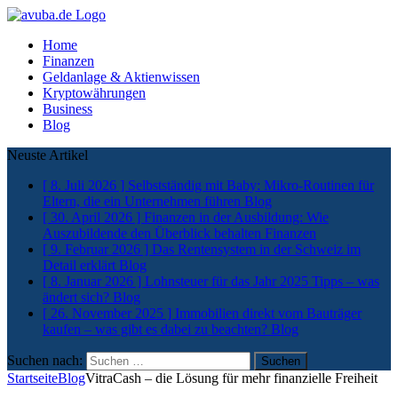
Home
Finanzen
Geldanlage & Aktienwissen
Kryptowährungen
Business
Blog
Neuste Artikel
[ 8. Juli 2026 ]
Selbstständig mit Baby: Mikro-Routinen für
Eltern, die ein Unternehmen führen
Blog
[ 30. April 2026 ]
Finanzen in der Ausbildung: Wie
Auszubildende den Überblick behalten
Finanzen
[ 9. Februar 2026 ]
Das Rentensystem in der Schweiz im
Detail erklärt
Blog
[ 8. Januar 2026 ]
Lohnsteuer für das Jahr 2025 Tipps – was
ändert sich?
Blog
[ 26. November 2025 ]
Immobilien direkt vom Bauträger
kaufen – was gibt es dabei zu beachten?
Blog
Suchen nach:
Startseite
Blog
VitraCash – die Lösung für mehr finanzielle Freiheit