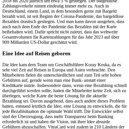
2018 bis 2020 jährlich um etwa 5 % gestiegen. Der bargeldlose
Zahlungsverkehr nimmt eindeutig immer mehr zu. Auch in
Deutschland, einem Land, in dem besonders gerne mit Bargeld
bezahlt wird, ist seit Beginn der Corona-Pandemie, das bargeldlose
Bezahlen drastisch gestiegen. Und man kann davon ausgehen, dass
auch nach dem Ende der Pandemie das Bezahlen mit der Karte
beibehalten wird. Dafür spricht nicht zuletzt, dass das weltweite
Gesamtvolumen für Kartenzahlungen für das Jahr 2023 auf über
909 Milliarden US-Dollar geschätzt wird.
Eine Idee auf Reisen geboren
Die Idee kam dem Team um Geschäftsführer Koray Koska, da es
sehr viel Zeit auf Reisen in Europa und Asien verbrachte. Den
Mitarbeitern fielen die unterschiedlichen und zum Teil sehr hohen
Gebühren auf, gerade wenn man eine Bank- anstatt einer
Kreditkarte nutzte. Insbesondere dann, wenn eine Bezahlung schnell
durchgeführt werden sollte, hatten die Mitarbeiter keine Zeit, sich zu
überlegen, welche Karte die beste Lösung für die aktuelle
Bezahlung sei. Davon ausgehend, dass auch andere dieses Problem
hatten, entstand letztlich die Idee, eine Lösung zu entwickeln, die für
jede Bezahlsituation die optimale Wahl trifft. Die Entwickler selbst
sind der Überzeugung, dass mehr Transparenz beim Banking
erforderlich ist und haben die Vision, mit ihrer Idee absurde
Gebühren abzuschaffen. VitraCard wird zudem in 210 Ländern der