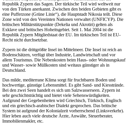
Republik Zypern das Sagen. Der türkische Teil wird weltweit nur
von den Türken anerkannt. Zwischen den beiden Gebieten gibt es
eine Pufferzone (Grüne Linie“), die Hauptstadt Nikosia teilt. Diese
Zone wird von den Vereinten Nationen verwaltet (UNFICYP). Die
britischen Militärstützpunkte (Dekelia und Akrotiri) gelten als
Exklave und britisches Hoheitsgebiet. Seit 1. Mai 2004 ist die
Republik Zypern Mitgliedstaat der EU. Im türkischen Teil ist EU-
Recht nicht durchsetzbar.
Zypern ist die drittgrößte Insel im Mittelmeer. Die Insel ist reich an
Bodenschätzen, verfügt über Industrie, Landwirtschaft und vor
allem Tourismus. Die Nebenkosten beim Haus- oder Wohnungskauf
und Wasser- sowie Müllkosten sind weitaus günstiger als in
Deutschland.
Das milde, mediterrane Klima sorgt für fruchtbaren Boden und
hochwertige, günstige Lebensmittel. Es gibt Sand- und Kiesstrände.
Bei den zwei Seen handelt es sich um Salzwasserseen. Zypern ist
sehr geschichtsträchtig und bietet viele Sehenswürdigkeiten.
Aufgrund der Gegebenheiten wird Griechisch, Türkisch, Englisch
und ein griechisch-arabischer Dialekt gesprochen. Das britische
System ist aufgrund der Kolonialzeit vorherrschend (Linksverkehr).
Hier leben auch viele deutsche Ärzte, Anwälte, Steuerberater,
Immobilienmakler, etc.