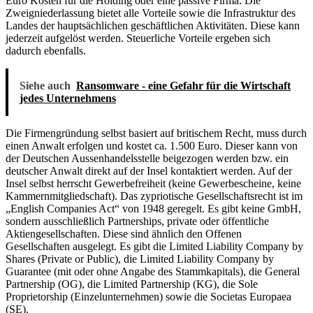
Euro Kosten für die Holding oder eine passive Firma. Die
Zweigniederlassung bietet alle Vorteile sowie die Infrastruktur des
Landes der hauptsächlichen geschäftlichen Aktivitäten. Diese kann
jederzeit aufgelöst werden. Steuerliche Vorteile ergeben sich
dadurch ebenfalls.
Siehe auch
Ransomware - eine Gefahr für die Wirtschaft
jedes Unternehmens
Die Firmengründung selbst basiert auf britischem Recht, muss durch
einen Anwalt erfolgen und kostet ca. 1.500 Euro. Dieser kann von
der Deutschen Aussenhandelsstelle beigezogen werden bzw. ein
deutscher Anwalt direkt auf der Insel kontaktiert werden. Auf der
Insel selbst herrscht Gewerbefreiheit (keine Gewerbescheine, keine
Kammernmitgliedschaft). Das zypriotische Gesellschaftsrecht ist im
„English Companies Act“ von 1948 geregelt. Es gibt keine GmbH,
sondern ausschließlich Partnerships, private oder öffentliche
Aktiengesellschaften. Diese sind ähnlich den Offenen
Gesellschaften ausgelegt. Es gibt die Limited Liability Company by
Shares (Private or Public), die Limited Liability Company by
Guarantee (mit oder ohne Angabe des Stammkapitals), die General
Partnership (OG), die Limited Partnership (KG), die Sole
Proprietorship (Einzelunternehmen) sowie die Societas Europaea
(SE).