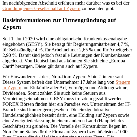
Im nachfolgenden Abschnitt erfahren mehr darüber was es bei der
Gründung einer Gesellschaft auf Zypern
zu beachten gibt.
Basisinformationen zur Firmengründung auf
Zypern
Seit 1. Juni 2020 wird eine obligatorische Krankenkassenabgabe
eingehoben (GESY). Sie beträgt für Regierungsmitarbeiter 4,7 %,
für Selbständige 4 %, für Arbeitnehmer 2,65 % und für Arbeitgeber
2,90 %. Damit sind jedoch fast alle Leistungen der Krankenkassen
abgedeckt. Von Deutschland aus könnten Sie sich eine „Europa
Card“ besorgen. Diese gilt dann auch auf Zypern.
Für Einwanderer ist der „Non-Dom Zypern Status“ interessant.
Dieses System befreit den Unternehmer 17 Jahre lang von
Steuern
in Zypern
auf Einkünfte aller Art, Vermögen und Aktiengewinne,
Dividenden. Somit zahlen Sie auch keine Steuern aus
Vermietungseinnahmen. GESY muss trotzdem gezahlt werden.
FOREX Börsen finden hier ein Paradies vor. Unternehmen der IT-
Branche sind immer gern gesehen. Die einzige lukrative
Handelsmöglichkeit besteht darin, eine Holding auf Zypern sowie
eine Zweigniederlassung in einem anderen Land (Hauptteil des
Geschäftes) zu gründen. Die Vorteile der Konstruktion liegen im
Non Dome Status für die Firma auf Zypern bzw. höchstens 1000