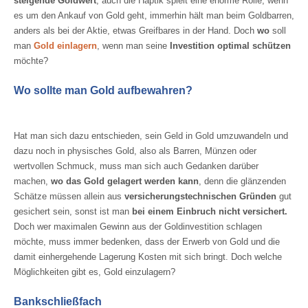
steigende Goldwert
, auch die Haptik spielt eine enorme Rolle, wenn
es um den Ankauf von Gold geht, immerhin hält man beim Goldbarren,
anders als bei der Aktie, etwas Greifbares in der Hand. Doch
wo
soll
man
Gold einlagern
, wenn man seine
Investition optimal schützen
möchte?
Wo sollte man Gold aufbewahren?
Hat man sich dazu entschieden, sein Geld in Gold umzuwandeln und
dazu noch in physisches Gold, also als Barren, Münzen oder
wertvollen Schmuck, muss man sich auch Gedanken darüber
machen,
wo das Gold gelagert werden kann
, denn die glänzenden
Schätze müssen allein aus
versicherungstechnischen Gründen
gut
gesichert sein, sonst ist man
bei einem Einbruch nicht versichert.
Doch wer maximalen Gewinn aus der Goldinvestition schlagen
möchte, muss immer bedenken, dass der Erwerb von Gold und die
damit einhergehende Lagerung Kosten mit sich bringt. Doch welche
Möglichkeiten gibt es, Gold einzulagern?
Bankschließfach