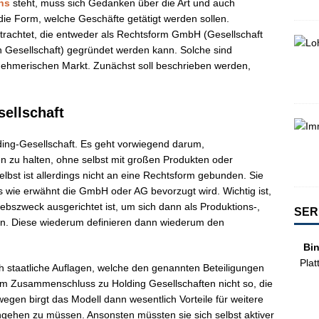
ns
steht, muss sich Gedanken über die Art und auch
 die Form, welche Geschäfte getätigt werden sollen.
trachtet, die entweder als Rechtsform GmbH (Gesellschaft
n Gesellschaft) gegründet werden kann. Solche sind
nehmerischen Markt. Zunächst soll beschrieben werden,
ellschaft
olding-Gesellschaft. Es geht vorwiegend darum,
n zu halten, ohne selbst mit großen Produkten oder
elbst ist allerdings nicht an eine Rechtsform gebunden. Sie
s wie erwähnt die GmbH oder AG bevorzugt wird. Wichtig ist,
iebszweck ausgerichtet ist, um sich dann als Produktions-,
SER
gen. Diese wiederum definieren dann wiederum den
Bi
Plat
 staatliche Auflagen, welche den genannten Beteiligungen
 im Zusammenschluss zu Holding Gesellschaften nicht so, die
en birgt das Modell dann wesentlich Vorteile für weitere
ingehen zu müssen. Ansonsten müssten sie sich selbst aktiver