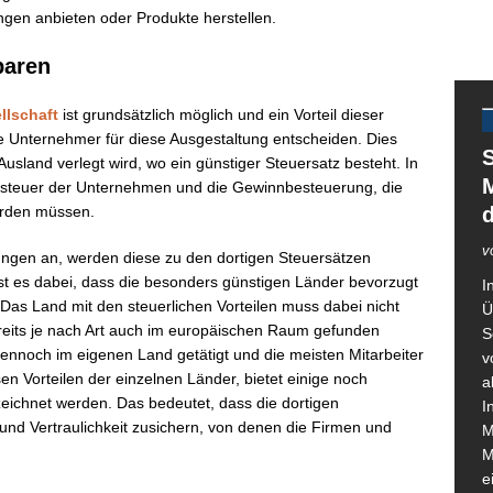
ungen anbieten oder Produkte herstellen.
paren
llschaft
ist grundsätzlich möglich und ein Vorteil dieser
 Unternehmer für diese Ausgestaltung entscheiden. Dies
S
Ausland verlegt wird, wo ein günstiger Steuersatz besteht. In
M
tssteuer der Unternehmen und die Gewinnbesteuerung, die
werden müssen.
v
gungen an, werden diese zu den dortigen Steuersätzen
st es dabei, dass die besonders günstigen Länder bevorzugt
I
 Das Land mit den steuerlichen Vorteilen muss dabei nicht
Ü
reits je nach Art auch im europäischen Raum gefunden
S
nnoch im eigenen Land getätigt und die meisten Mitarbeiter
v
en Vorteilen der einzelnen Länder, bietet einige noch
a
zeichnet werden. Das bedeutet, dass die dortigen
I
d Vertraulichkeit zusichern, von denen die Firmen und
M
M
e