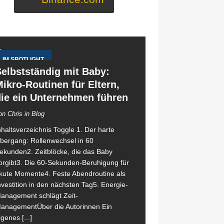
IM SPOTLIGHT
elbstständig mit Baby:
ikro-Routinen für Eltern,
die ein Unternehmen führen
on Chris in Blog
nhaltsverzeichnis Toggle 1. Der harte
bergang: Rollenwechsel in 60
ekunden2. Zeitblöcke, die das Baby
orgibt3. Die 60-Sekunden-Beruhigung für
kute Momente4. Feste Abendroutine als
nvestition in den nächsten Tag5. Energie-
anagement schlägt Zeit-
anagementÜber die Autorinnen Ein
igenes
[...]