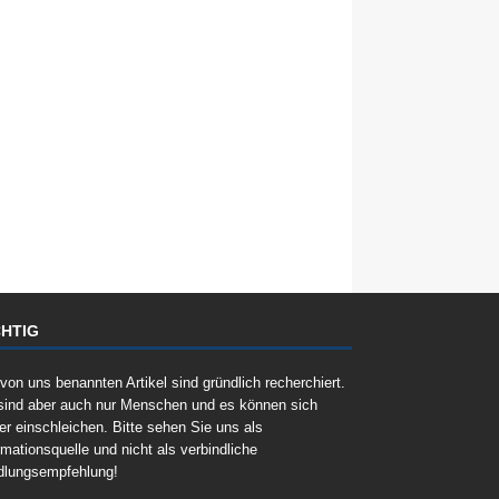
HTIG
 von uns benannten Artikel sind gründlich recherchiert.
sind aber auch nur Menschen und es können sich
er einschleichen. Bitte sehen Sie uns als
rmationsquelle und nicht als verbindliche
dlungsempfehlung!