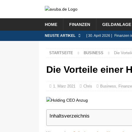
HOME
FINANZEN
GELDANLAGE 
NEUSTE ARTIKEL
[ 30. April 2026 ]
Finanzen i
FINANZEN
STARTSEITE
BUSINESS
Die Vortei
[ 9. Februar 2026 ]
Das Rent
[ 8. Januar 2026 ]
Lohnsteue
Die Vorteile einer 
[ 26. November 2025 ]
Immo
BLOG
1. März 2021
Chris
Business
,
Finanz
[ 8. Juli 2026 ]
Selbstständi
BLOG
Inhaltsverzeichnis