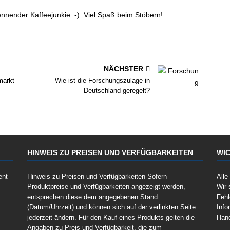
nnender Kaffeejunkie :-). Viel Spaß beim Stöbern!
NÄCHSTER
arkt –
Wie ist die Forschungszulage in
Deutschland geregelt?
HINWEIS ZU PREISEN UND VERFÜGBARKEITEN
WIC
ent
Hinweis zu Preisen und Verfügbarkeiten Sofern
Alle
Produktpreise und Verfügbarkeiten angezeigt werden,
Wir 
entsprechen diese dem angegebenen Stand
Fehl
(Datum/Uhrzeit) und können sich auf der verlinkten Seite
Info
jederzeit ändern. Für den Kauf eines Produkts gelten die
Han
Angaben zu Preis und Verfügbarkeit, die zum