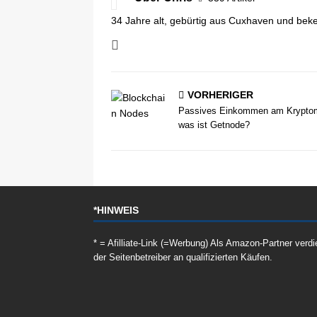
34 Jahre alt, gebürtig aus Cuxhaven und beke
VORHERIGER
Passives Einkommen am Kryptom
was ist Getnode?
*HINWEIS
* = Afilliate-Link (=Werbung) Als Amazon-Partner verdi
der Seitenbetreiber an qualifizierten Käufen.