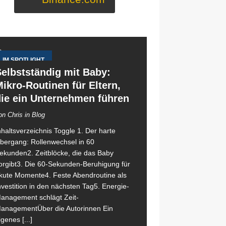
IM SPOTLIGHT
elbstständig mit Baby:
ikro-Routinen für Eltern,
die ein Unternehmen führen
on Chris in Blog
nhaltsverzeichnis Toggle 1. Der harte
bergang: Rollenwechsel in 60
ekunden2. Zeitblöcke, die das Baby
orgibt3. Die 60-Sekunden-Beruhigung für
kute Momente4. Feste Abendroutine als
nvestition in den nächsten Tag5. Energie-
anagement schlägt Zeit-
anagementÜber die Autorinnen Ein
igenes
[...]