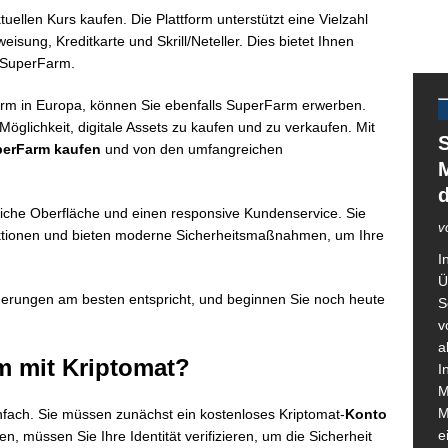
llen Kurs kaufen. Die Plattform unterstützt eine Vielzahl
ung, Kreditkarte und Skrill/Neteller. Dies bietet Ihnen
n SuperFarm.
form in Europa, können Sie ebenfalls SuperFarm erwerben.
 Möglichkeit, digitale Assets zu kaufen und zu verkaufen. Mit
S
erFarm kaufen
und von den umfangreichen
M
liche Oberfläche und einen responsive Kundenservice. Sie
v
aktionen und bieten moderne Sicherheitsmaßnahmen, um Ihre
I
Ü
rderungen am besten entspricht, und beginnen Sie noch heute
S
v
a
m mit Kriptomat?
I
M
M
infach. Sie müssen zunächst ein kostenloses Kriptomat-
Konto
e
ben, müssen Sie Ihre Identität verifizieren, um die Sicherheit