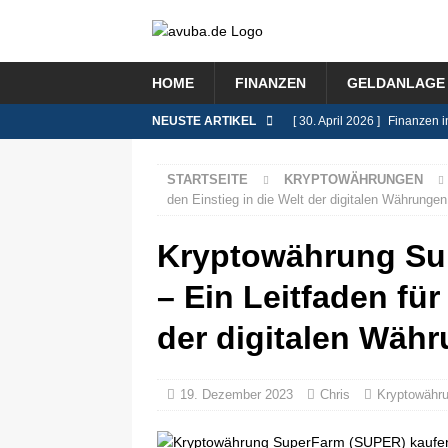
HOME
FINANZEN
GELDANLAGE 
NEUSTE ARTIKEL
[ 30. April 2026 ]
Finanzen i
FINANZEN
STARTSEITE
KRYPTOWÄHRUNGEN
[ 9. Februar 2026 ]
Das Rent
den Einstieg in die Welt der digitalen Währungen
[ 8. Januar 2026 ]
Lohnsteue
Kryptowährung Su
[ 26. November 2025 ]
Immo
– Ein Leitfaden für
BLOG
[ 8. Juli 2026 ]
Selbstständi
der digitalen Wäh
BLOG
19. Dezember 2023
Chris
Kryptowähr