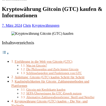
Kryptowährung Gitcoin (GTC) kaufen &
Informationen
7. März 2024
Chris
Kryptowährungen
Inhaltsverzeichnis
Einführung in die Welt von Gitcoin (GTC)
Was ist Gitcoin?
Die Philosophie und Ziele hinter Gitcoin
Schlüsselaspekte und Funktionen von GTC
Anleitung: Gitcoin (GTC) kaufen Schritt für Schritt
Kaufmöglichkeiten für Gitcoin: Zahlungsmethoden und
Plattformen
Gitcoin mit Kreditkarte kaufen
SEPA-Überweisung für GTC-Erwerb nutzen
Alternative Zahlungsdienstleister: Skrill und Neteller
Kryptowährung Gitcoin (GTC) kaufen – Die Vor- und
Nachteile