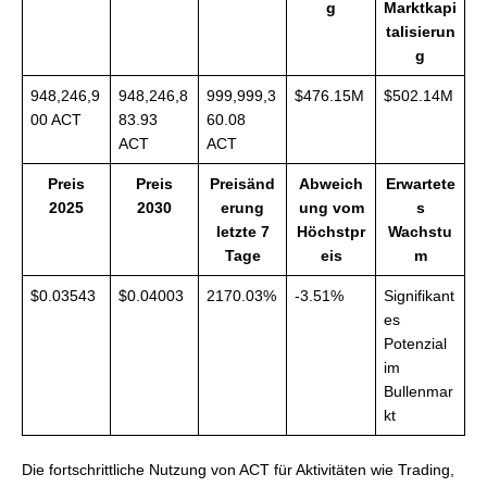
g
Marktkapi
talisierun
g
948,246,9
948,246,8
999,999,3
$476.15M
$502.14M
00 ACT
83.93
60.08
ACT
ACT
Preis
Preis
Preisänd
Abweich
Erwartete
2025
2030
erung
ung vom
s
letzte 7
Höchstpr
Wachstu
Tage
eis
m
$0.03543
$0.04003
2170.03%
-3.51%
Signifikant
es
Potenzial
im
Bullenmar
kt
Die fortschrittliche Nutzung von ACT für Aktivitäten wie Trading,