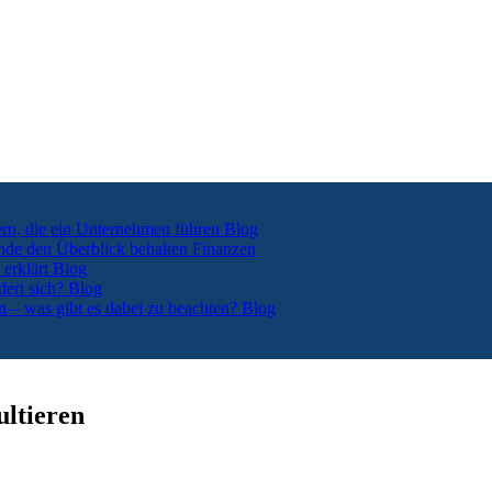
ern, die ein Unternehmen führen
Blog
nde den Überblick behalten
Finanzen
 erklärt
Blog
dert sich?
Blog
n – was gibt es dabei zu beachten?
Blog
ultieren