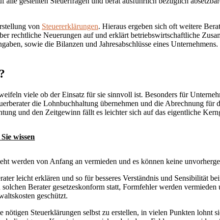
f alle gestellten Steuerfragen und berät ausführlich bezüglich abset
rstellung von
Steuererklärungen
. Hieraus ergeben sich oft weitere Bera
ber rechtliche Neuerungen auf und erklärt betriebswirtschaftliche Zus
Angaben, sowie die Bilanzen und Jahresabschlüsse eines Unternehmens.
?
ifeln viele ob der Einsatz für sie sinnvoll ist. Besonders für Unterneh
uerberater die Lohnbuchhaltung übernehmen und die Abrechnung für das 
htung und den Zeitgewinn fällt es leichter sich auf das eigentliche Kern
 Sie wissen
zieht werden von Anfang an vermieden und es können keine unvorherge
ter leicht erklären und so für besseres Verständnis und Sensibilität b
 solchen Berater gesetzeskonform statt, Formfehler werden vermieden 
altskosten geschützt.
e nötigen Steuerklärungen selbst zu erstellen, in vielen Punkten lohnt si