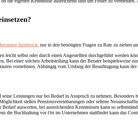
ob die eigenen Kenntnisse ausreichend sind um Fehler zu vermeiden. A
einsetzen?
rberatung Innsbruck
, nur in den benötigten Fragen zu Rate zu ziehen und
iten leicht selbst oder durch einen Angestellten durchgeführt werden k
n. Bei einer solchen Arbeitsteilung kann der Berater beispielsweise 
kturen vornehmen. Abhängig vom Umfang der Beauftragung kann der St
nd seine Leistungen nur bei Bedarf in Anspruch zu nehmen. Besonders b
 Möglichkeit stellen Pensionsvereinbarungen oder seltene Neuanschaffung
Bedarf auswerten, bei ausreichenden Kenntnissen kann so selbstständ
nn die Buchhaltung vor Ort im Unternehmen stattfindet kann das Contr