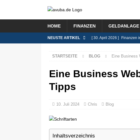
HOME
FINANZEN
GELDANLAGE 
NEUSTE ARTIKEL
[ 30. April 2026 ]
Finanzen i
FINANZEN
STARTSEITE
BLOG
Eine Business W
[ 9. Februar 2026 ]
Das Rent
[ 8. Januar 2026 ]
Lohnsteue
Eine Business Webs
[ 26. November 2025 ]
Immo
Tipps
BLOG
[ 8. Juli 2026 ]
Selbstständi
10. Juli 2024
Chris
Blog
BLOG
Inhaltsverzeichnis