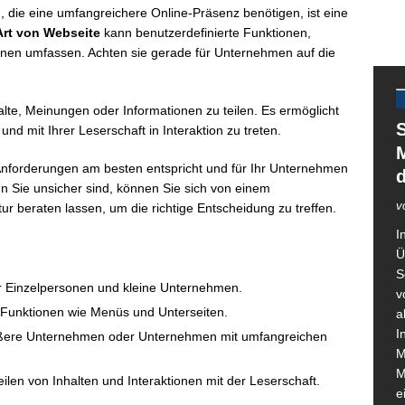
ie eine umfangreichere Online-Präsenz benötigen, ist eine
Art von Webseite
kann benutzerdefinierte Funktionen,
ionen umfassen. Achten sie gerade für Unternehmen auf die
halte, Meinungen oder Informationen zu teilen. Es ermöglicht
S
und mit Ihrer Leserschaft in Interaktion zu treten.
M
 Anforderungen am besten entspricht und für Ihr Unternehmen
nn Sie unsicher sind, können Sie sich von einem
v
r beraten lassen, um die richtige Entscheidung zu treffen.
I
Ü
S
r Einzelpersonen und kleine Unternehmen.
v
e Funktionen wie Menüs und Unterseiten.
a
I
größere Unternehmen oder Unternehmen mit umfangreichen
M
M
len von Inhalten und Interaktionen mit der Leserschaft.
e