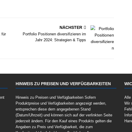
NÄCHSTER
 für
Portfolio Positionen diversifizieren im
Jahr 2024: Strategien & Tipps
HINWEIS ZU PREISEN UND VERFÜGBARKEITEN
WIC
ent
Hinweis zu Preisen und Verfügbarkeiten Sofern
Alle
Produktpreise und Verfügbarkeiten angezeigt werden,
Wir 
entsprechen diese dem angegebenen Stand
Fehl
(Datum/Uhrzeit) und können sich auf der verlinkten Seite
Info
jederzeit ändern. Für den Kauf eines Produkts gelten die
Han
Angaben zu Preis und Verfügbarkeit, die zum