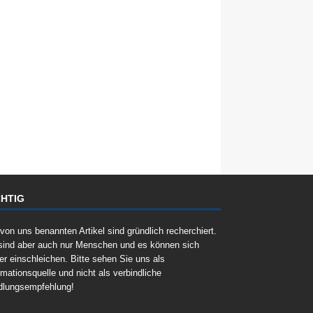
HTIG
 von uns benannten Artikel sind gründlich recherchiert.
sind aber auch nur Menschen und es können sich
er einschleichen. Bitte sehen Sie uns als
rmationsquelle und nicht als verbindliche
dlungsempfehlung!