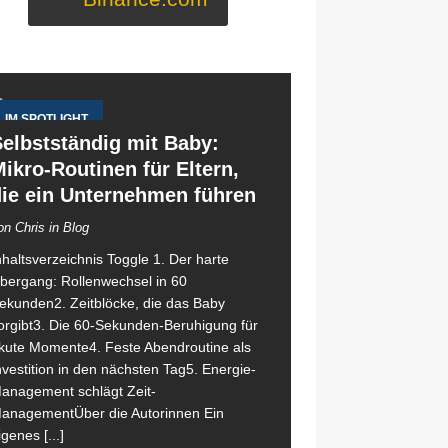
IM SPOTLIGHT
elbstständig mit Baby:
ikro-Routinen für Eltern,
die ein Unternehmen führen
on Chris in Blog
nhaltsverzeichnis Toggle 1. Der harte
bergang: Rollenwechsel in 60
ekunden2. Zeitblöcke, die das Baby
orgibt3. Die 60-Sekunden-Beruhigung für
kute Momente4. Feste Abendroutine als
nvestition in den nächsten Tag5. Energie-
anagement schlägt Zeit-
anagementÜber die Autorinnen Ein
igenes
[...]