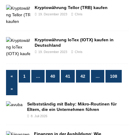
Kryptowährung Tellor (TRB) kaufen
19. Dezember 2023
Chris
Kryptowährung IoTex (IOTX) kaufen in
Deutschland
19. Dezember 2023
Chris
«
1
…
40
41
42
…
108
»
Selbstständig mit Baby: Mikro-Routinen für
Eltern, die ein Unternehmen führen
8. Juli 2026
Finanzen in der Ausbildung: Wie