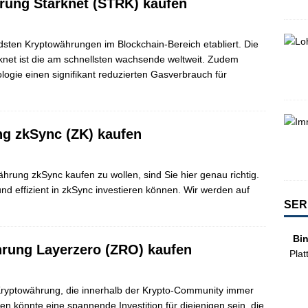
rung Starknet (STRK) kaufen
ndsten Kryptowährungen im Blockchain-Bereich etabliert. Die
knet ist die am schnellsten wachsende weltweit. Zudem
ogie einen signifikant reduzierten Gasverbrauch für
g zkSync (ZK) kaufen
ährung zkSync kaufen zu wollen, sind Sie hier genau richtig.
 und effizient in zkSync investieren können. Wir werden auf
SER
Bi
rung Layerzero (ZRO) kaufen
Plat
Kryptowährung, die innerhalb der Krypto-Community immer
n könnte eine spannende Investition für diejenigen sein, die