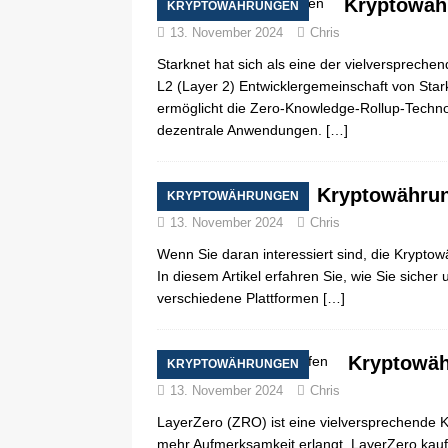
Kryptowäh
KRYPTOWÄHRUNGEN
13. November 2024
Chris
Starknet hat sich als eine der vielverspreche
L2 (Layer 2) Entwicklergemeinschaft von Star
ermöglicht die Zero-Knowledge-Rollup-Technol
dezentrale Anwendungen.
[…]
Kryptowährun
KRYPTOWÄHRUNGEN
13. November 2024
Chris
Wenn Sie daran interessiert sind, die Kryptow
In diesem Artikel erfahren Sie, wie Sie sicher
verschiedene Plattformen
[…]
Kryptowäh
KRYPTOWÄHRUNGEN
13. November 2024
Chris
LayerZero (ZRO) ist eine vielversprechende 
mehr Aufmerksamkeit erlangt. LayerZero kaufe