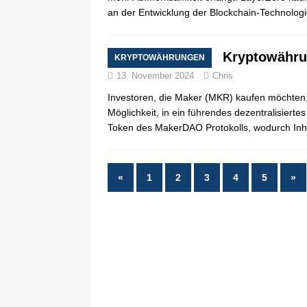
an der Entwicklung der Blockchain-Technologi
Kryptowähru
KRYPTOWÄHRUNGEN
13. November 2024
Chris
Investoren, die Maker (MKR) kaufen möchten,
Möglichkeit, in ein führendes dezentralisiert
Token des MakerDAO Protokolls, wodurch Inh
«
1
2
3
4
5
»