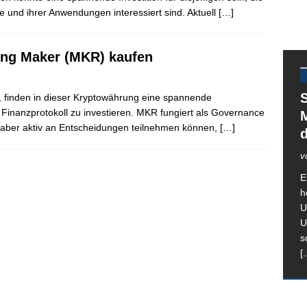
e und ihrer Anwendungen interessiert sind. Aktuell
[…]
ng Maker (MKR) kaufen
S
 finden in dieser Kryptowährung eine spannende
es Finanzprotokoll zu investieren. MKR fungiert als Governance
M
aber aktiv an Entscheidungen teilnehmen können,
[…]
v
E
h
U
U
s
[.