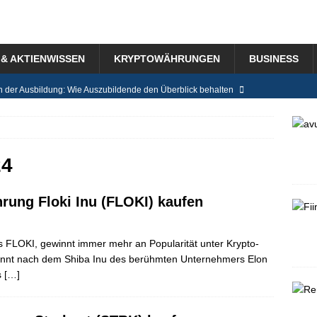
& AKTIENWISSEN
KRYPTOWÄHRUNGEN
BUSINESS
n der Ausbildung: Wie Auszubildende den Überblick behalten
ensystem in der Schweiz im Detail erklärt
BLOG
r für das Jahr 2025 Tipps – was ändert sich?
BLOG
24
bilien direkt vom Bauträger kaufen – was gibt es dabei zu beachten?
rung Floki Inu (FLOKI) kaufen
g mit Baby: Mikro-Routinen für Eltern, die ein Unternehmen führen
s FLOKI, gewinnt immer mehr an Popularität unter Krypto-
nnt nach dem Shiba Inu des berühmten Unternehmers Elon
s
[…]