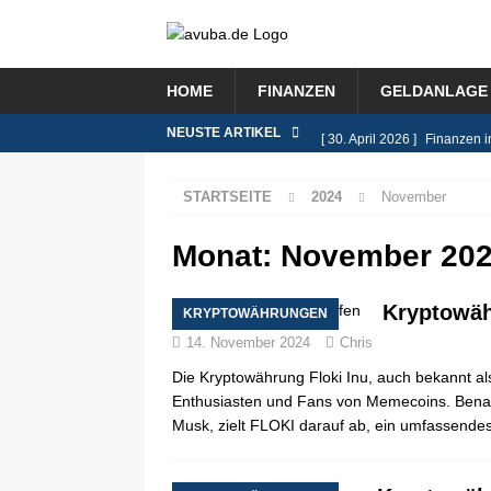
HOME
FINANZEN
GELDANLAGE 
NEUSTE ARTIKEL
[ 30. April 2026 ]
Finanzen i
FINANZEN
STARTSEITE
2024
November
[ 9. Februar 2026 ]
Das Rent
[ 8. Januar 2026 ]
Lohnsteue
Monat:
November 20
[ 26. November 2025 ]
Immo
Kryptowäh
KRYPTOWÄHRUNGEN
BLOG
14. November 2024
Chris
[ 8. Juli 2026 ]
Selbstständi
Die Kryptowährung Floki Inu, auch bekannt al
BLOG
Enthusiasten und Fans von Memecoins. Bena
Musk, zielt FLOKI darauf ab, ein umfassende