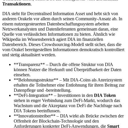
Transaktionen
.
DIA steht für Decentralised Information Asset und hebt sich von
anderen Orakeln vor allem durch seinen Community-Ansatz ab. In
einem nutzergesteuerten Datenbeschaffungssystem arbeiten
Netzwerkanalysten und Datenlieferanten gemeinsam daran, eine
Quelle von verlässlichen Informationen zu bieten. Ähnlich wie
Wikipedia im Wissensbereich agiert DIA im finanziellen
Datenbereich. Dieses Crowdsourcing-Modell stellt sicher, dass die
vom Orakel bereitgestellten Informationen demokratisch kontrolliert
und stetig aktualisiert werden.
**Transparenz** – Durch die offene Struktur von DIA
können Nutzer die Herkunft und Überprüfbarkeit der Daten
einsehen.
**Belohnungsstruktur** – Mit DIA-Coins als Anreizsystem
erhalten die Teilnehmer eine Entlohnung für ihren Beitrag zur
Datenpflege und -bereitstellung.
**DeFi-Integration** – Investitionen in den
DIA Token
stehen in enger Verbindung zum DeFi-Markt, wodurch das
Wachstum und die Akzeptanz von DeFi die Nachfrage nach
DIA Tokens beeinflussen.
**Innovationstreiber** – DIA wirkt als Brücke zwischen der
Offenheit der Blockchain-Technologie und den
Anforderungen konkreter DeFi-Anwendungen, die
Smart