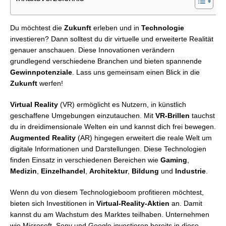
Du möchtest die
Zukunft
erleben und in
Technologie
investieren? Dann solltest du dir virtuelle und erweiterte Realität
genauer anschauen. Diese Innovationen verändern
grundlegend verschiedene Branchen und bieten spannende
Gewinnpotenziale
. Lass uns gemeinsam einen Blick in die
Zukunft
werfen!
Virtual Reality
(VR) ermöglicht es Nutzern, in künstlich
geschaffene Umgebungen einzutauchen. Mit
VR-Brillen
tauchst
du in dreidimensionale Welten ein und kannst dich frei bewegen.
Augmented Reality
(AR) hingegen erweitert die reale Welt um
digitale Informationen und Darstellungen. Diese Technologien
finden Einsatz in verschiedenen Bereichen wie
Gaming
,
Medizin
,
Einzelhandel
,
Architektur
,
Bildung
und
Industrie
.
Wenn du von diesem Technologieboom profitieren möchtest,
bieten sich Investitionen in
Virtual-Reality-Aktien
an. Damit
kannst du am Wachstum des Marktes teilhaben. Unternehmen
wie Microsoft, Sony und Google investieren bereits in diese