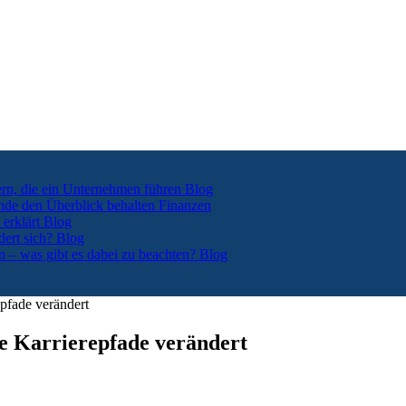
ern, die ein Unternehmen führen
Blog
nde den Überblick behalten
Finanzen
 erklärt
Blog
dert sich?
Blog
n – was gibt es dabei zu beachten?
Blog
epfade verändert
ie Karrierepfade verändert