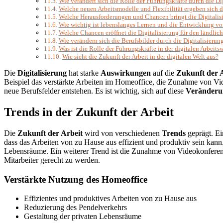
Wie verändert sich die Rolle der Führungskräfte durch die Di
Welche neuen Arbeitsmodelle und Flexibilität ergeben sich d
Welche Herausforderungen und Chancen bringt die Digitalisi
Wie wichtig ist lebenslanges Lernen und die Entwicklung 
Welche Chancen eröffnet die Digitalisierung für den ländli
Wie verändern sich die Berufsbilder durch die Digitalisierun
Was ist die Rolle der Führungskräfte in der digitalen Arbeits
Wie sieht die Zukunft der Arbeit in der digitalen Welt aus?
Die
Digitalisierung
hat starke
Auswirkungen
auf die
Zukunft der 
Beispiel das verstärkte Arbeiten im Homeoffice, die Zunahme von V
neue Berufsfelder entstehen. Es ist wichtig, sich auf diese
Veränderu
Trends in der Zukunft der Arbeit
Die
Zukunft der Arbeit
wird von verschiedenen
Trends
geprägt. Ei
dass das Arbeiten von zu Hause aus effizient und produktiv sein kann
Lebensräume. Ein weiterer Trend ist die Zunahme von Videokonferenze
Mitarbeiter gerecht zu werden.
Verstärkte Nutzung des Homeoffice
Effizientes und produktives Arbeiten von zu Hause aus
Reduzierung des Pendelverkehrs
Gestaltung der privaten Lebensräume