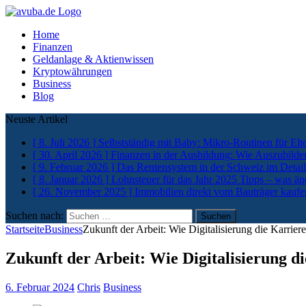
Home
Finanzen
Geldanlage & Aktienwissen
Kryptowährungen
Business
Blog
Neuste Artikel
[ 8. Juli 2026 ]
Selbstständig mit Baby: Mikro-Routinen für Elt
[ 30. April 2026 ]
Finanzen in der Ausbildung: Wie Auszubilde
[ 9. Februar 2026 ]
Das Rentensystem in der Schweiz im Detail
[ 8. Januar 2026 ]
Lohnsteuer für das Jahr 2025 Tipps – was än
[ 26. November 2025 ]
Immobilien direkt vom Bauträger kaufe
Suchen nach:
Startseite
Business
Zukunft der Arbeit: Wie Digitalisierung die Karrier
Zukunft der Arbeit: Wie Digitalisierung d
6. Februar 2024
Chris
Business