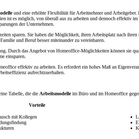
odelle
und eine erhöhte Flexibilität für Arbeitnehmer und Arbeitgeber.
st es möglich, von überall aus zu arbeiten und dennoch effektiv im 
nsparungen der Unternehmen.
en sparen. Sie haben die Möglichkeit, ihren Arbeitsplatz nach ihren in
 Familie und Beruf besser miteinander zu vereinbaren.
erung. Durch das Angebot von Homeoffice-Möglichkeiten können sie qualif
me einsparen.
office effektiv zu arbeiten. Es erfordert ein hohes Maß an Eigenverant
beitseffizienz aufrechtzuerhalten.
ine Tabelle, die die
Arbeitsmodelle
im Büro und im Homeoffice gegenü
Vorteile
ausch mit Kollegen
L
idungsfindung
E
rukturen
K