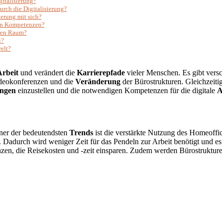
gitalisierung?
urch die Digitalisierung?
erung mit sich?
von Kompetenzen?
chen Raum?
g?
welt?
Arbeit
und verändert die
Karrierepfade
vieler Menschen. Es gibt vers
ideokonferenzen und die
Veränderung
der Bürostrukturen. Gleichzeit
ngen
einzustellen und die notwendigen Kompetenzen für die digitale
A
ner der bedeutendsten
Trends
ist die verstärkte Nutzung des Homeoff
. Dadurch wird weniger Zeit für das Pendeln zur Arbeit benötigt und es
n, die Reisekosten und -zeit einsparen. Zudem werden Bürostrukturen 